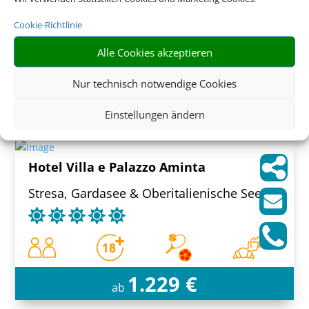
Sant'Agnello, Neapel & Umland
Cookie-Richtlinie
Alle Cookies akzeptieren
Nur technisch notwendige Cookies
1.279 € (p.P.)
ab
Einstellungen ändern
Hotel Villa e Palazzo Aminta
Stresa, Gardasee & Oberitalienische Seen
1.229 €
ab