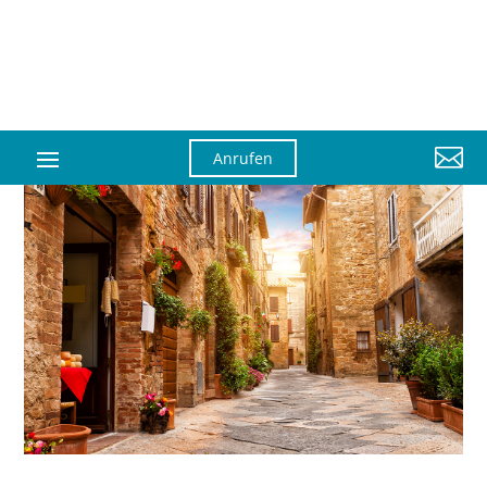

Anrufen