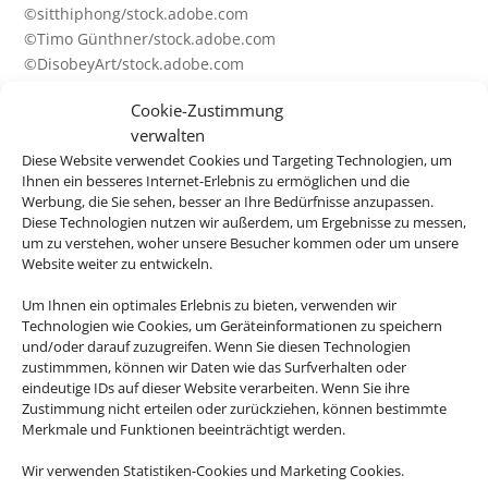
©sitthiphong/stock.adobe.com
©Timo Günthner/stock.adobe.com
©DisobeyArt/stock.adobe.com
©_eyetronic/stock.adobe.com
Cookie-Zustimmung
©8C9Patryk Kosmider/stock.adobe.com
verwalten
©lumen-digital/stock.adobe.com
Diese Website verwendet Cookies und Targeting Technologien, um
©Jag_cz/stock.adobe.com
Ihnen ein besseres Internet-Erlebnis zu ermöglichen und die
©peja/stock.adobe.com
Werbung, die Sie sehen, besser an Ihre Bedürfnisse anzupassen.
©Laura Pashkevich/stock.adobe.com
Diese Technologien nutzen wir außerdem, um Ergebnisse zu messen,
um zu verstehen, woher unsere Besucher kommen oder um unsere
Pauschalreisen:
Website weiter zu entwickeln.
©Andrew Mayovskyy/stock.adobe.com
Um Ihnen ein optimales Erlebnis zu bieten, verwenden wir
Rundreisen:
Technologien wie Cookies, um Geräteinformationen zu speichern
©efesenko/stock.adobe.com
und/oder darauf zuzugreifen. Wenn Sie diesen Technologien
zustimmmen, können wir Daten wie das Surfverhalten oder
Mietwagen:
eindeutige IDs auf dieser Website verarbeiten. Wenn Sie ihre
Zustimmung nicht erteilen oder zurückziehen, können bestimmte
©Brian Jackson/stock.adobe.com
Merkmale und Funktionen beeinträchtigt werden.
Versicherung:
Wir verwenden Statistiken-Cookies und Marketing Cookies.
©thodonal/stock.adobe.com