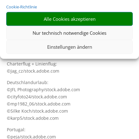
Cookie-Richtlinie
Tickets & Events:
©lazyllama/stock.adobe.com
Alle Cookies akzeptieren
Hotels + Hotel & Bahn:
Nur technisch notwendige Cookies
©murattellioglu/stock.adobe.com
Ferienhaus:
Einstellungen ändern
©Maciej Czekajewski/stock.adobe.com
Charterflug + Linienflug:
©Jag_cz/stock.adobe.com
Deutschlandurlaub:
©JFL Photography/stock.adobe.com
©cityfoto24/stock.adobe.com
©mp1982_06/stock.adobe.com
©Silke Koch/stock.adobe.com
©karp5/stock.adobe.com
Portugal:
©peja/stock.adobe.com