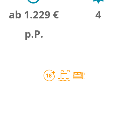
ab 1.229 €
4
p.P.